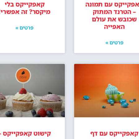
פקייקס עם תמונה
קאפקייקס בלי
– הטרנד המתוק
מיקסר? זה אפשרי!
שכובש את עולם
האפייה
פרטים »
פרטים »
קאפקייקס עם דף
קישוט קאפקייקס –