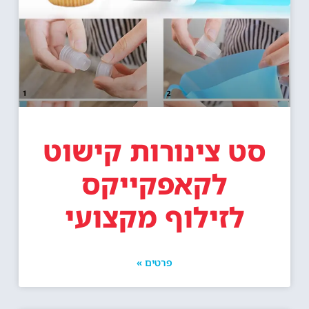
סט צינורות קישוט
לקאפקייקס
לזילוף מקצועי
פרטים »