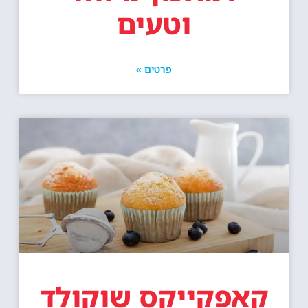
וטעים
פרטים »
קאפקייקס שוקולד