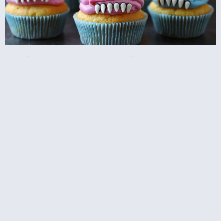
קאפקייקס עוגיפלצת – רחוב סומסום בשולחן
המסיבה
קאפקייקס או מאפינס – מה ההבדל, מה הדמיון?