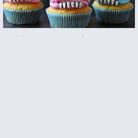
קאפקייקס עוגיפלצת – רחוב סומסום בשולחן
המסיבה
קאפקייקס או מאפינס – מה ההבדל, מה הדמיון?