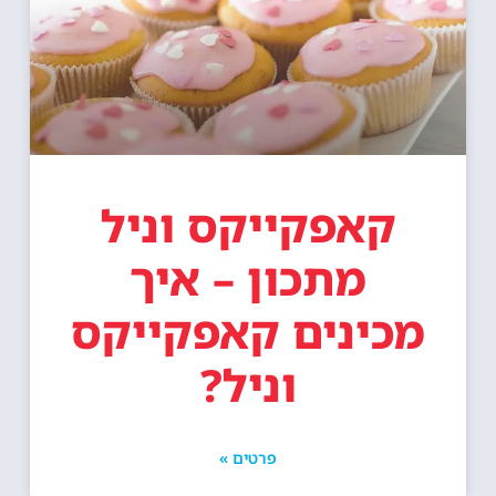
קאפקייקס וניל
מתכון – איך
מכינים קאפקייקס
וניל?
פרטים »