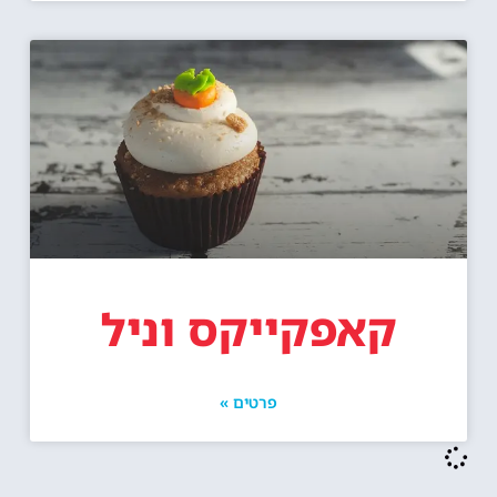
קאפקייקס וניל
פרטים »