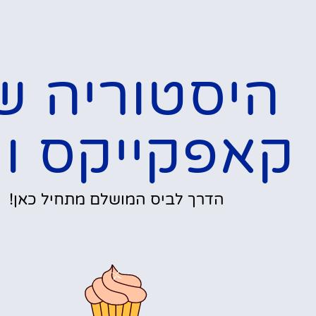
היסטוריה ש
קאפקייקס ונ
הדרך לביס המושלם מתחיל כאן!