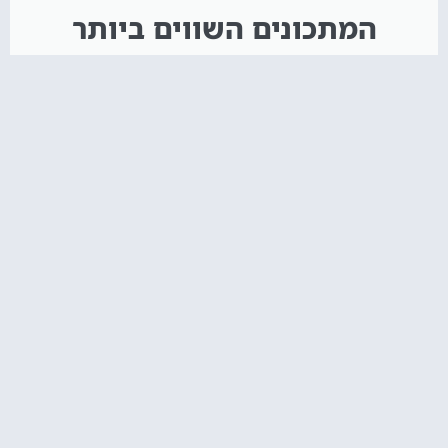
המתכונים השווים ביותר
איך מכינים קאפקייקס? אל תפספסו!
הקליקו עליי :)
חדש באתר