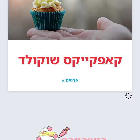
קאפקייקס שוקולד
פרטים »