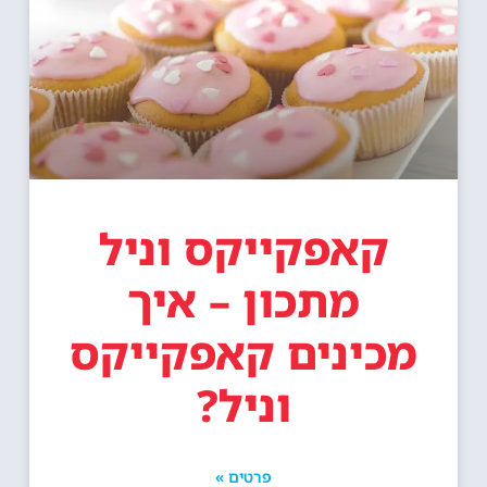
קאפקייקס וניל
מתכון – איך
מכינים קאפקייקס
וניל?
פרטים »