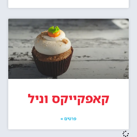
קאפקייקס וניל
פרטים »