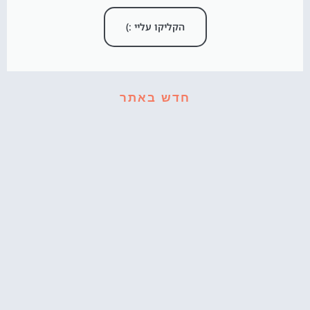
הקליקו עליי :)
חדש באתר
קאפקייקס עוגיפלצת – רחוב סומסום בשולחן