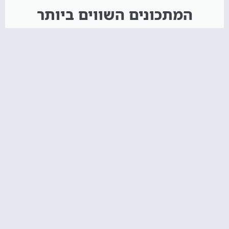
המתכונים השווים ביותר
איך מכינים קאפקייקס? אל תפספסו!
הקליקו עליי :)
חדש באתר