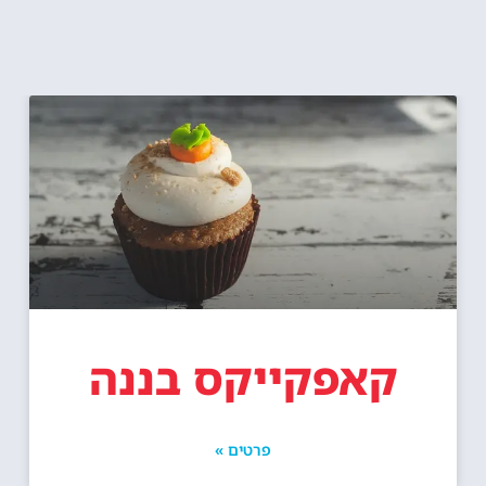
קאפקייקס בננה
פרטים »