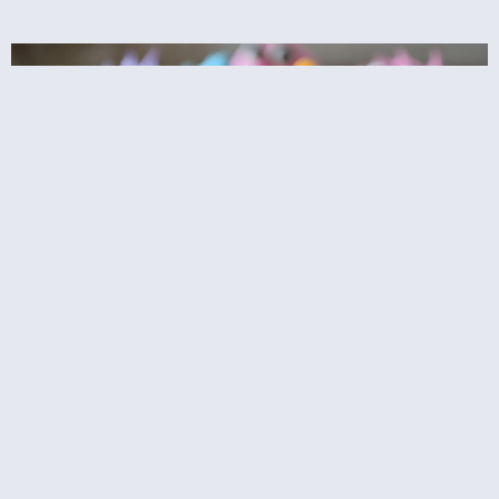
קאפקייקס עוגיפלצת – רחוב סומסום בשולחן
המסיבה