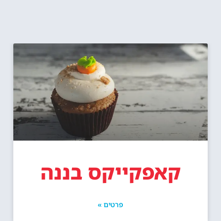
קאפקייקס בננה
פרטים »