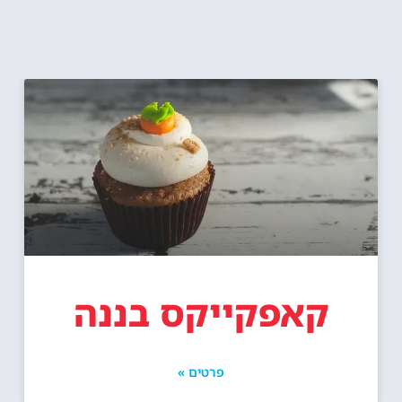
קאפקייקס בננה
פרטים »