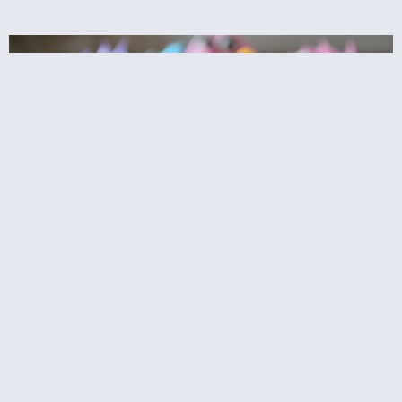
קאפקייקס עוגיפלצת – רחוב סומסום בשולחן
המסיבה