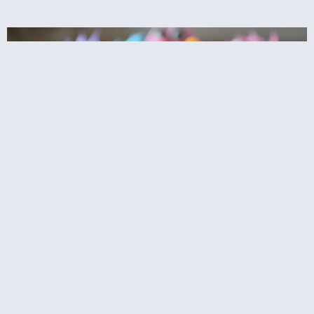
קאפקייקס עוגיפלצת – רחוב סומסום בשולחן
המסיבה