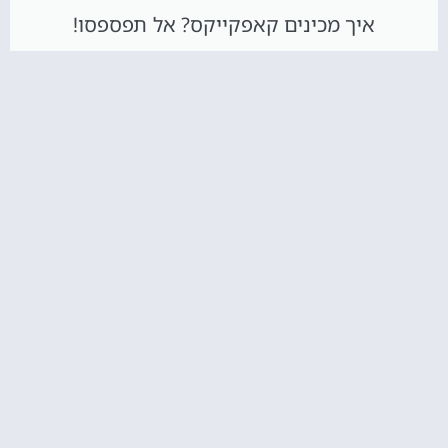
איך מכינים קאפקייקס? אל תפספסו!
הקליקו עליי :)
חדש באתר