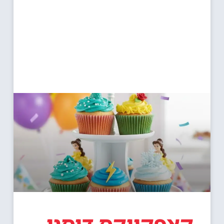
קאפקייקס דיסני –