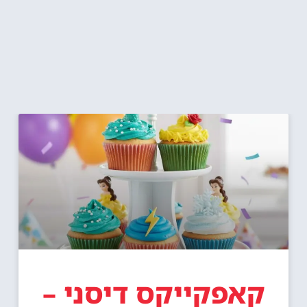
קאפקייקס דיסני –