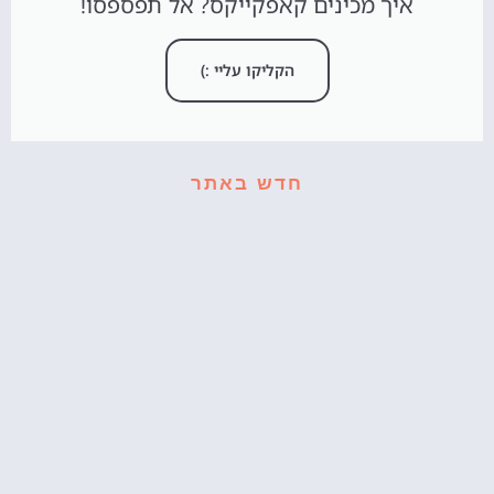
איך מכינים קאפקייקס? אל תפספסו!
הקליקו עליי :)
חדש באתר