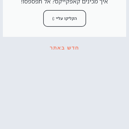
איך מכינים קאפקייקס? אל תפספסו!
הקליקו עליי :)
חדש באתר