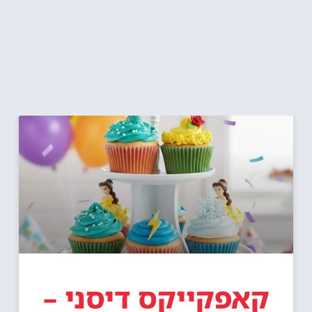
קאפקייקס דיסני –