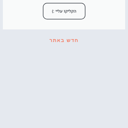
הקליקו עליי :)
חדש באתר
קאפקייקס עוגיפלצת – רחוב סומסום בשולחן