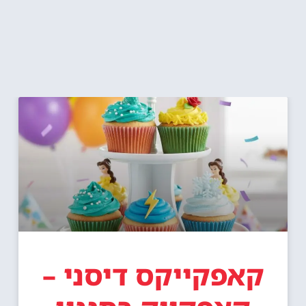
קאפקייקס דיסני –