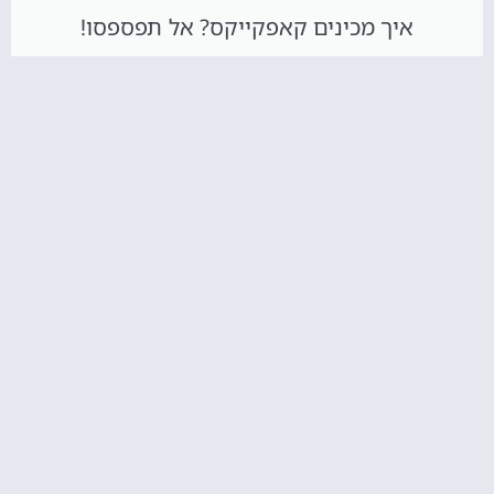
איך מכינים קאפקייקס? אל תפספסו!
הקליקו עליי :)
חדש באתר