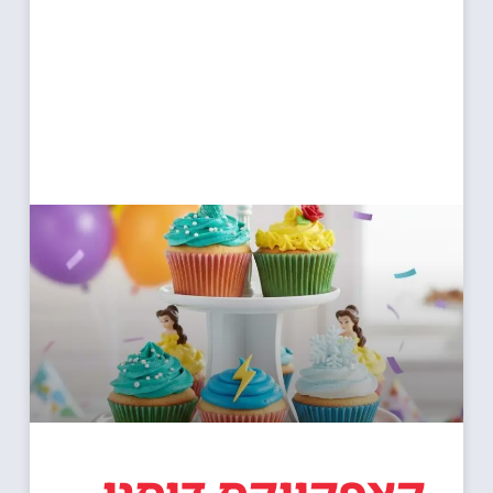
קאפקייקס דיסני –