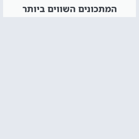
המתכונים השווים ביותר
איך מכינים קאפקייקס? אל תפספסו!
הקליקו עליי :)
חדש באתר