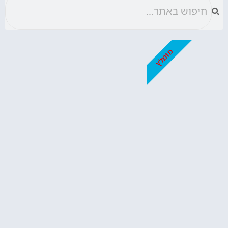
מומלץ
המתכונים השווים ביותר
איך מכינים קאפקייקס? אל תפספסו!
הקליקו עליי :)