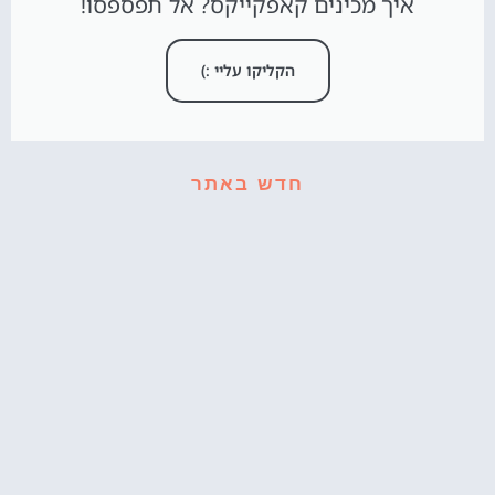
איך מכינים קאפקייקס? אל תפספסו!
הקליקו עליי :)
חדש באתר