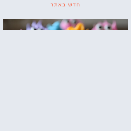
חדש באתר
קאפקייקס עוגיפלצת – רחוב סומסום בשולחן
המסיבה