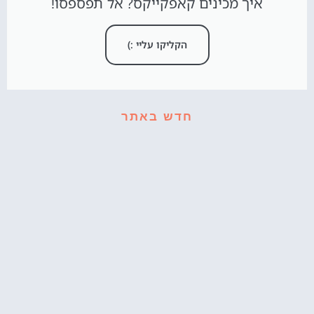
איך מכינים קאפקייקס? אל תפספסו!
הקליקו עליי :)
חדש באתר