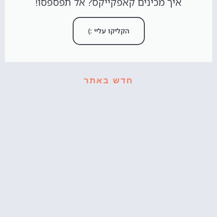
איך מכינים קאפקייקס? אל תפספסו!
הקליקו עליי :)
חדש באתר