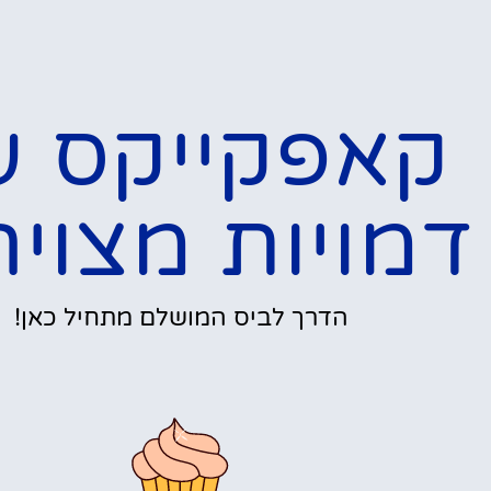
קאפקייקס ע
דמויות מצויר
הדרך לביס המושלם מתחיל כאן!