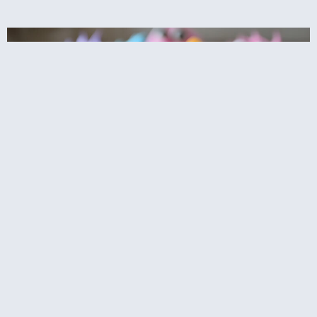
קאפקייקס עוגיפלצת – רחוב סומסום בשולחן
המסיבה