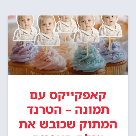
קאפקייקס עם
תמונה – הטרנד
המתוק שכובש את