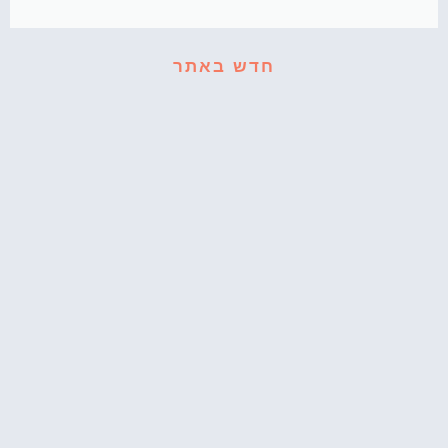
חדש באתר
קאפקייקס עוגיפלצת – רחוב סומסום בשולחן
המסיבה