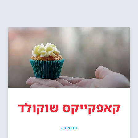
קאפקייקס שוקולד
פרטים »