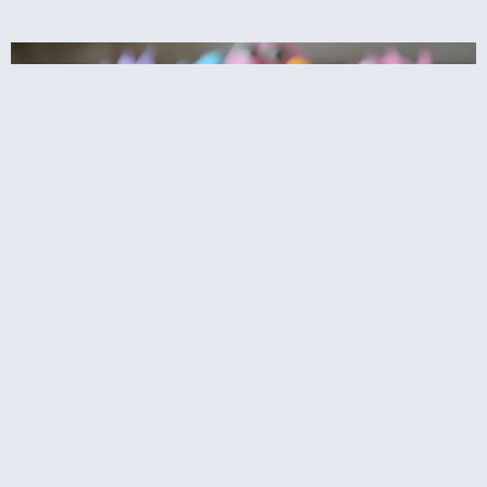
קאפקייקס עוגיפלצת – רחוב סומסום בשולחן
המסיבה