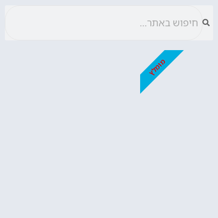
מומלץ
המתכונים השווים ביותר
איך מכינים קאפקייקס? אל תפספסו!