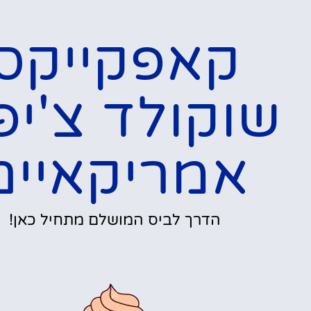
קאפקייקס
שוקולד צ'יפ
אמריקאיים
הדרך לביס המושלם מתחיל כאן!