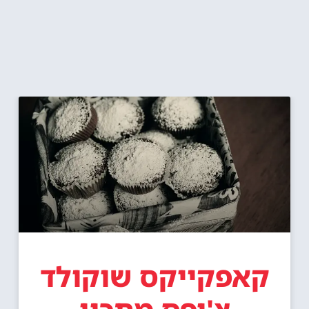
קאפקייקס שוקולד