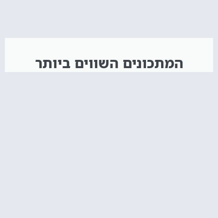
המתכונים השווים ביותר
איך מכינים קאפקייקס? אל תפספסו!
הקליקו עליי :)
חדש באתר