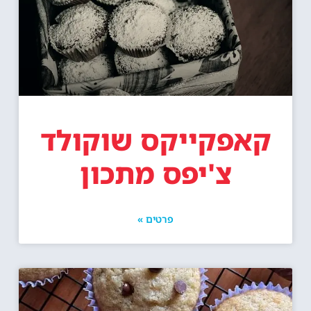
קאפקייקס שוקולד
צ'יפס מתכון
פרטים »