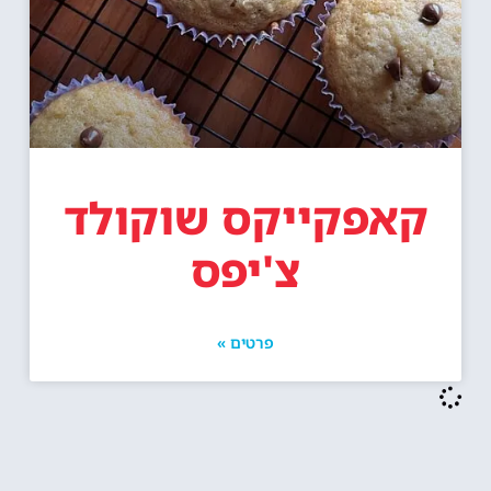
קאפקייקס שוקולד
צ'יפס
פרטים »