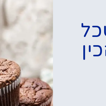
כל
ין