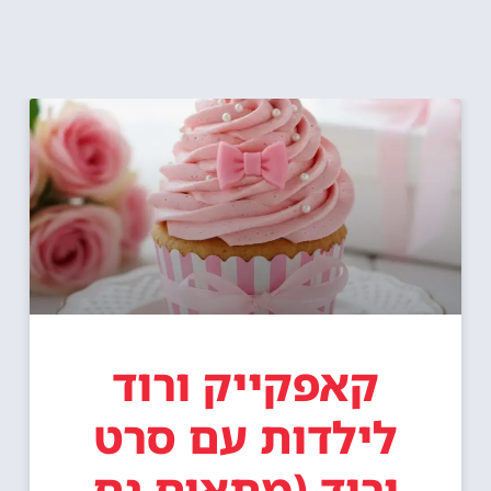
קאפקייק ורוד
לילדות עם סרט
ורוד (מתאים גם