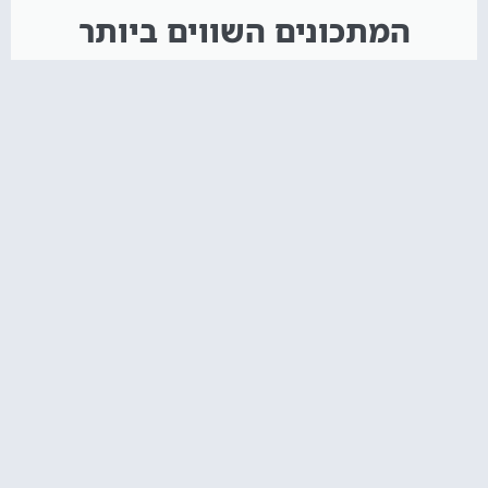
המתכונים השווים ביותר
איך מכינים קאפקייקס? אל תפספסו!
הקליקו עליי :)
חדש באתר