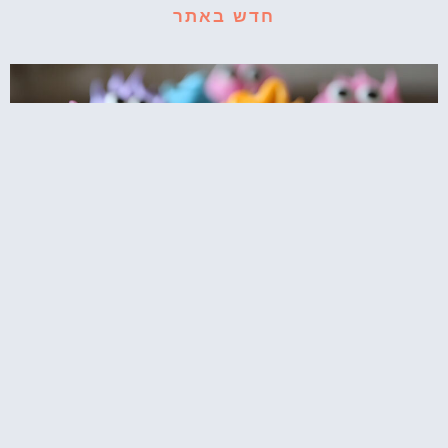
חדש באתר
קאפקייקס עוגיפלצת – רחוב סומסום בשולחן
המסיבה