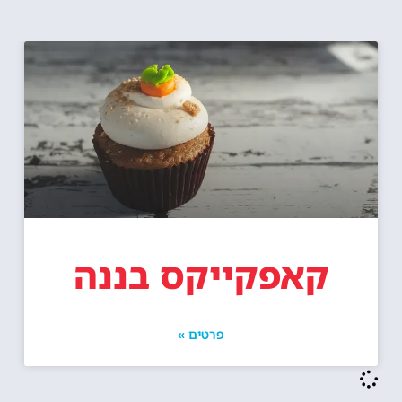
קאפקייקס בננה
פרטים »