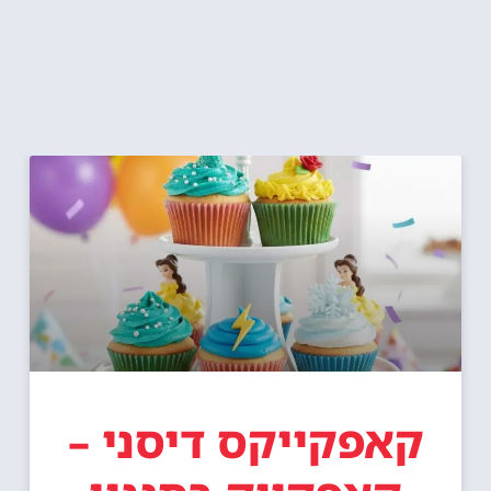
קאפקייקס דיסני –