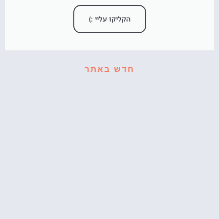
הקליקו עליי :)
חדש באתר
קאפקייקס עוגיפלצת – רחוב סומסום בשולחן