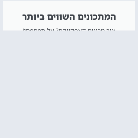
המתכונים השווים ביותר
איך מכינים קאפקייקס? אל תפספסו!
הקליקו עליי :)
חדש באתר