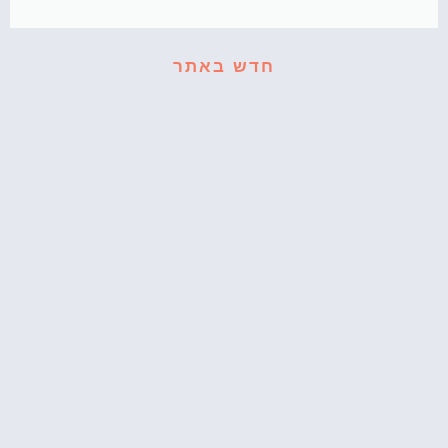
חדש באתר
קאפקייקס עוגיפלצת – רחוב סומסום בשולחן
המסיבה