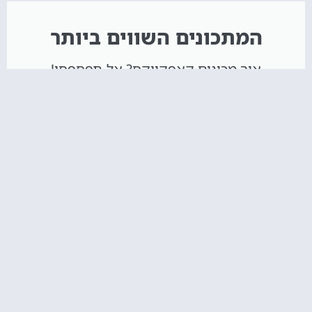
המתכונים השווים ביותר
איך מכינים קאפקייקס? אל תפספסו!
הקליקו עליי :)
חדש באתר